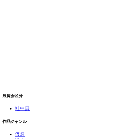
展覧会区分
社中展
作品ジャンル
仮名