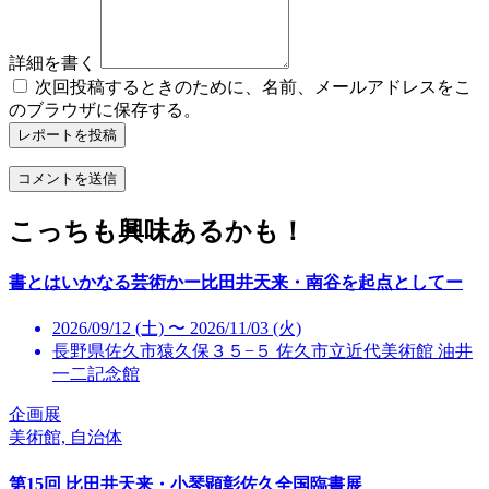
詳細を書く
次回投稿するときのために、名前、メールアドレスをこ
のブラウザに保存する。
レポートを投稿
こっちも興味あるかも！
書とはいかなる芸術かー比田井天来・南谷を起点としてー
2026/09/12 (土) 〜 2026/11/03 (火)
長野県佐久市猿久保３５−５ 佐久市立近代美術館 油井
一二記念館
企画展
美術館, 自治体
第15回 比田井天来・小琴顕彰佐久全国臨書展