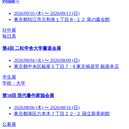
People～
2026/09/10 (木) 〜 2026/09/13 (日)
東京都狛江市元和泉１丁目８−１２ 泉の森会館
社中展
毎日系
第4回 二松学舎大学書道会展
2026/08/04 (火) 〜 2026/08/09 (日)
東京都中央区銀座５丁目７−４東京鳩居堂 銀座本店
学生展
学校・大学
第58回 現代書作家協会展
2026/08/06 (木) 〜 2026/08/16 (日)
東京都港区六本木７丁目２２−２ 国立新美術館
公募展