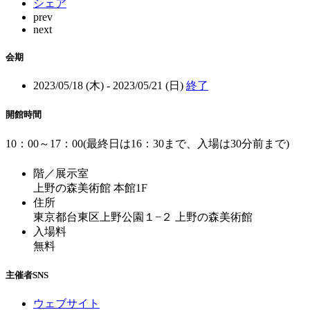
シェア
prev
next
会期
2023/05/18 (木) - 2023/05/21 (日)
終了
開館時間
10：00～17：00(最終日は16：30まで、入場は30分前まで)
階／展示室
上野の森美術館 本館1F
住所
東京都台東区上野公園１−２ 上野の森美術館
入場料
無料
主催者SNS
ウェブサイト