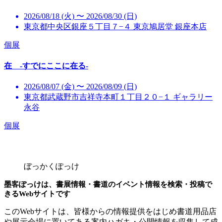
2026/08/18 (火) 〜 2026/08/30 (日)
東京都中央区銀座５丁目７−４ 東京鳩居堂 銀座本店
個展
在 -すでにここに在る-
2026/08/07 (金) 〜 2026/08/09 (日)
東京都武蔵野市吉祥寺本町１丁目２０−１ ギャラリー
永谷
個展
ぼっかくぽっけ
墨客ぽっけは、書展情報・書道のイベント情報を検索・投稿で
きるWebサイトです
このWebサイトは、皆様からの情報提供をはじめ書道用品店
や展示会場に置いてある案内ハガキ・公開情報を収集して成