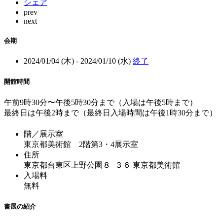
シェア
prev
next
会期
2024/01/04 (木) - 2024/01/10 (水)
終了
開館時間
午前9時30分〜午後5時30分まで（入場は午後5時まで）
最終日は午後2時まで（最終日入場時間は午後1時30分まで）
階／展示室
東京都美術館 2階第3・4展示室
住所
東京都台東区上野公園８−３６ 東京都美術館
入場料
無料
書展の紹介