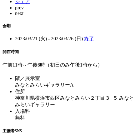
シェア
prev
next
会期
2023/03/21 (火) - 2023/03/26 (日)
終了
開館時間
午前11時～午後6時（初日のみ午後1時から）
階／展示室
みなとみらいギャラリーA
住所
神奈川県横浜市西区みなとみらい２丁目３−５ みなと
みらいギャラリー
入場料
無料
主催者SNS