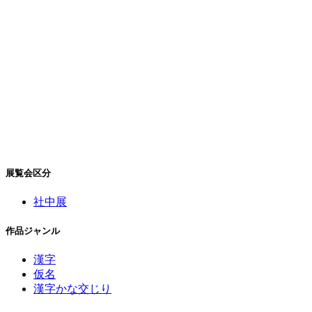
展覧会区分
社中展
作品ジャンル
漢字
仮名
漢字かな交じり